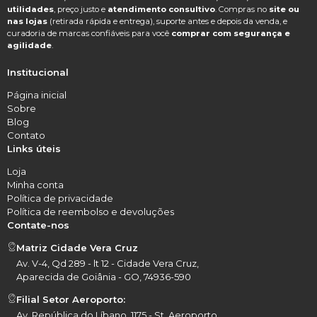
utilidades
, preço justo e
atendimento consultivo
. Compras no
site ou
nas lojas
(retirada rápida e entrega), suporte antes e depois da venda, e
curadoria de marcas confiáveis para você
comprar com segurança e
agilidade
.
Institucional
Página inicial
Sobre
Blog
Contato
Links úteis
Loja
Minha conta
Política de privacidade
Política de reembolso e devoluções
Contate-nos
Matriz Cidade Vera Cruz
Av. V-4, Qd 289 - lt 12 - Cidade Vera Cruz,
Aparecida de Goiânia - GO, 74936-590
Filial Setor Aeroporto:
Av. República do Líbano, 1175 - St. Aeroporto,