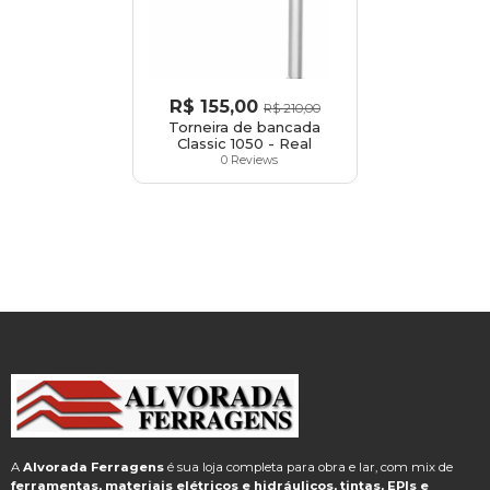
R$
155,00
R$
210,00
Torneira de bancada
Classic 1050 - Real
0 Reviews
A
Alvorada Ferragens
é sua loja completa para obra e lar, com mix de
ferramentas, materiais elétricos e hidráulicos, tintas, EPIs e