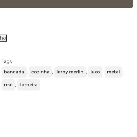
ço
l
55,00.
nho
Tags:
bancada
,
cozinha
,
leroy merlin
,
luxo
,
metal
,
real
,
torneira