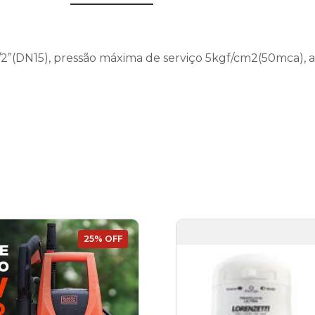
 1/2”(DN15), pressão máxima de serviço 5kgf/cm2(50mca), a
25% OFF