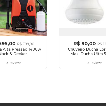
595,00
R$
90,00
R$
799,90
R$
12
a Alta Pressão 1400w
Chuveiro Ducha Lor
Black & Decker
Maxi Ducha Ultra
0 Reviews
0 Reviews