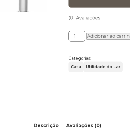
preço
pre
original
atua
era:
é:
(0) Avaliações
R$ 210,00.
R$ 1
Torneira
Adicionar ao carri
de
bancada
Classic
Categorias:
1050
Casa
Utilidade do Lar
-
Real
quantidade
Descrição
Avaliações (0)