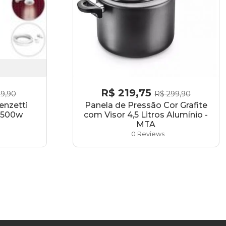
R$
219,75
9,90
R$
299,90
enzetti
Panela de Pressão Cor Grafite
 5500w
com Visor 4,5 Litros Alumínio -
MTA
0 Reviews