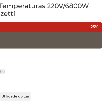
 Temperaturas 220V/6800W
zetti
-25%
o
,95.
nho
Utilidade do Lar