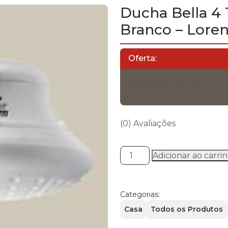
Ducha Bella 4
Branco – Loren
Oferta:
O
O
R$
135,00
R$
99,95
preço
preç
original
atual
era:
é:
(0) Avaliações
R$ 135,00.
R$ 99
Ducha
Adicionar ao carri
Bella
4
Temperaturas
Categorias:
220V/6800W
Casa
Todos os Produtos
Branco
-