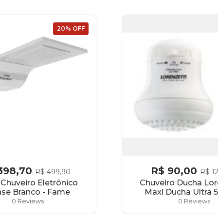
20% OFF
398,70
R$
90,00
R$
499,90
R$
12
Chuveiro Eletrônico
Chuveiro Ducha Lor
nse Branco - Fame
Maxi Ducha Ultra
0 Reviews
0 Reviews