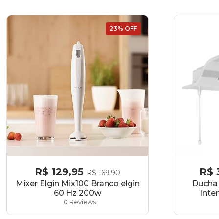
23% OFF
R$
129,95
R$
R$
169,90
Mixer Elgin Mix100 Branco elgin
Ducha 
60 Hz 200w
Inte
0 Reviews