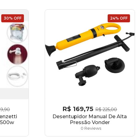
30% OFF
24% OFF
R$
169,75
9,90
R$
225,00
enzetti
Desentupidor Manual De Alta
 5500w
Pressão Vonder
0 Reviews