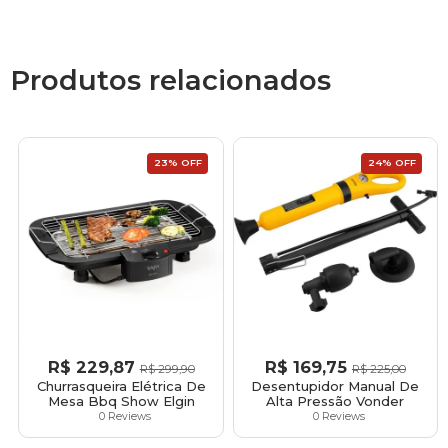
Produtos relacionados
23% OFF
24% OFF
R$
229,87
R$
169,75
R$
299,90
R$
225,00
Churrasqueira Elétrica De
Desentupidor Manual De
Mesa Bbq Show Elgin
Alta Pressão Vonder
0 Reviews
0 Reviews