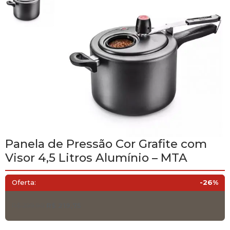
Panela de Pressão Cor Grafite com
Visor 4,5 Litros Alumínio – MTA
Oferta:
-26%
O
O
R$
299,90
R$
219,75
preço
preço
original
atual