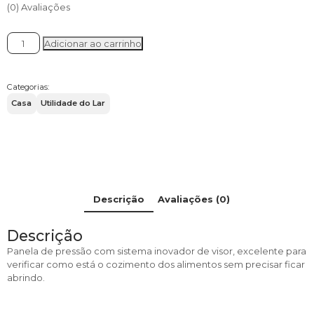
era:
é:
(0) Avaliações
R$ 299,90.
R$ 219,75.
Panela
Adicionar ao carrinho
de
Pressão
Cor
Categorias:
Grafite
Casa
Utilidade do Lar
com
Visor
4,5
Litros
Alumínio
-
MTA
quantidade
Descrição
Avaliações (0)
Descrição
Panela de pressão com sistema inovador de visor, excelente para
verificar como está o cozimento dos alimentos sem precisar ficar
abrindo.