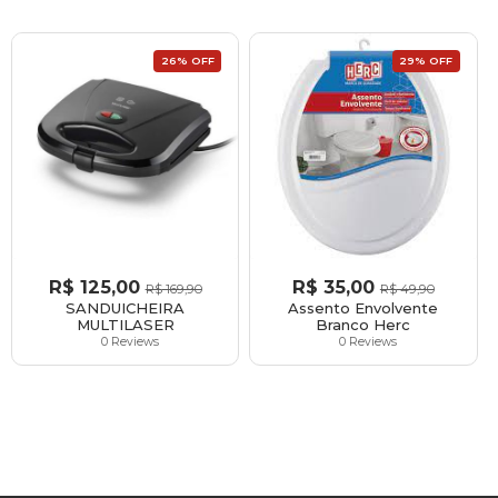
26% OFF
29% OFF
R$
125,00
R$
35,00
R$
169,90
R$
49,90
SANDUICHEIRA
Assento Envolvente
MULTILASER
Branco Herc
0 Reviews
0 Reviews