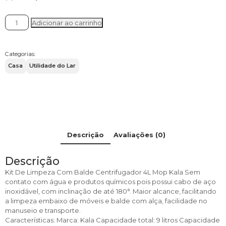
R$ 95,00.
R$ 69,95.
SPIN
Adicionar ao carrinho
MOP
4LT
BALDE
Categorias:
CENTRIFUGADOR
Casa
Utilidade do Lar
-
KALA
quantidade
Descrição
Avaliações (0)
Descrição
Kit De Limpeza Com Balde Centrifugador 4L Mop Kala Sem
contato com água e produtos químicos pois possui cabo de aço
inoxidável, com inclinação de até 180°. Maior alcance, facilitando
a limpeza embaixo de móveis e balde com alça, facilidade no
manuseio e transporte.
Características: Marca: Kala Capacidade total: 9 litros Capacidade