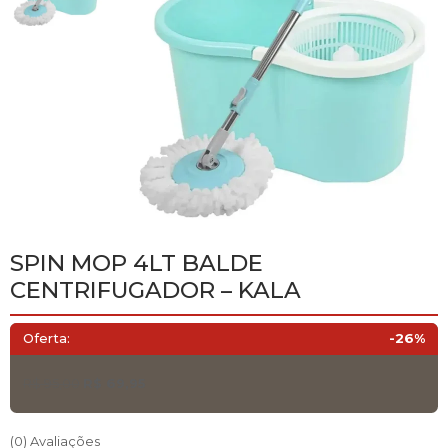
SPIN MOP 4LT BALDE
CENTRIFUGADOR – KALA
Oferta:
-26%
O
O
R$
95,00
R$
69,95
preço
preço
original
atual
era:
é:
(0) Avaliações