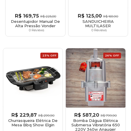
R$
169,75
R$
125,00
R$
225,00
R$
169,90
Desentupidor Manual De
SANDUICHEIRA
Alta Pressão Vonder
MULTILASER
0 Reviews
0 Reviews
23% OFF
26% OFF
R$
229,87
R$
587,20
R$
299,90
R$
799,90
Churrasqueira Elétrica De
Bomba Dágua Elétrica
Mesa Bbq Show Elgin
Submersa Vibratória 650
220V 340w Anauger