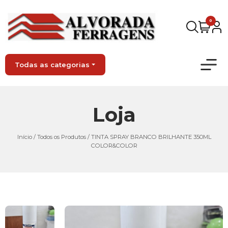
0
Todas as categorias
Loja
Início
/
Todos os Produtos
/ TINTA SPRAY BRANCO BRILHANTE 350ML
COLOR&COLOR