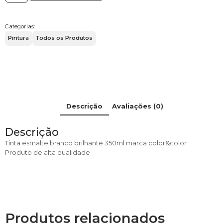
SPRAY
BRANCO
BRILHANTE
Categorias:
350ML
Pintura
Todos os Produtos
COLOR&COLOR
quantidade
Descrição
Avaliações (0)
Descrição
Tinta esmalte branco brilhante 350ml marca color&color
Produto de alta qualidade
Produtos relacionados