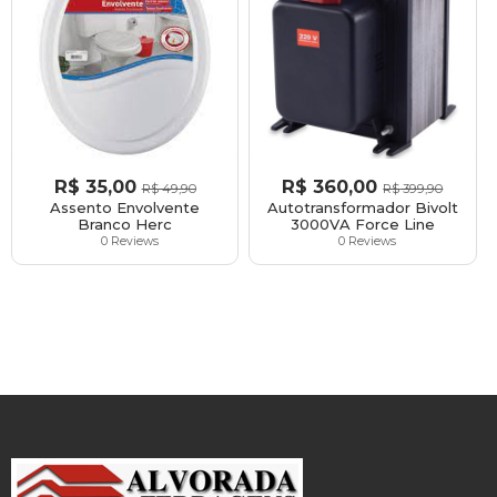
R$
35,00
R$
360,00
R$
49,90
R$
399,90
Assento Envolvente
Autotransformador Bivolt
Branco Herc
3000VA Force Line
0 Reviews
0 Reviews