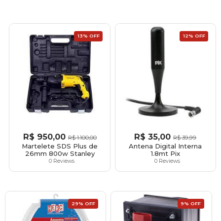
13% OFF
12% OFF
R$
950,00
R$
35,00
R$
1.100,00
R$
39,99
Martelete SDS Plus de
Antena Digital Interna
26mm 800w Stanley
1.8mt Pix
0 Reviews
0 Reviews
29% OFF
9% OFF